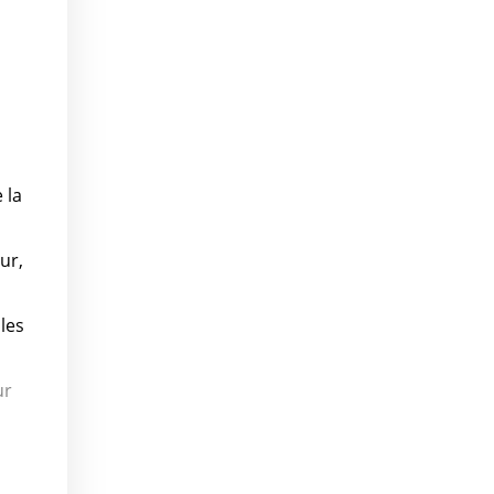
 la
ur,
les
ur