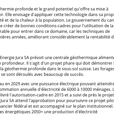
hermie profonde et le grand potentiel qu'offre sa mise à
nir. Elle envisage d'appliquer cette technologie dans sa prop
cité et de la chaleur à la population. Le gouvernement du ca
e créer de bonnes conditions-cadres pour l'utilisation de la
able pour entrer dans ce domaine, car les techniques de
nières années, améliorant considérablement la rentabilité 
nergie Jura SA prévoit une centrale géothermique aliment
profondeur. Il s'agit d'un projet phare qui doit démontrer 
de la géothermie profonde dans le sous-sol suisse. Les forage
25 se sont déroulés avec beaucoup de succès.
eau en 2029 avec une puissance électrique pouvant atteindr
ommation annuelle d'électricité de 6000 à 10000 ménages. 
vré l'autorisation-cadre en 2015 et a suivi de près le projet
 Jura SA attend l'approbation pour poursuivre ce projet pilo
ancier fédéral et est accompagné sur le plan institutionnel.
es énergétiques 2050+ une production d'électricité