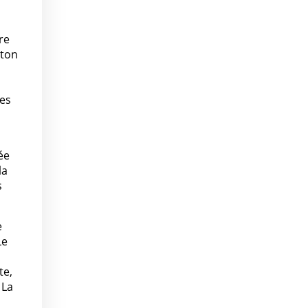
re
nton
des
ée
la
s
e
Le
te,
 La