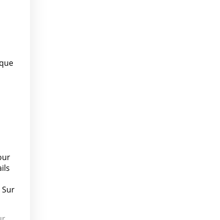
ique
our
ils
 Sur
ur