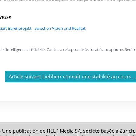
resse
iert Bärenprojekt - zwischen Vision und Realität
l’intelligence artificielle. Contenu relu pour le lectorat francophone. Seul l
Article suivant Liebherr connaît une stabilité au cours ..
 Une publication de HELP Media SA, société basée à Zurich,