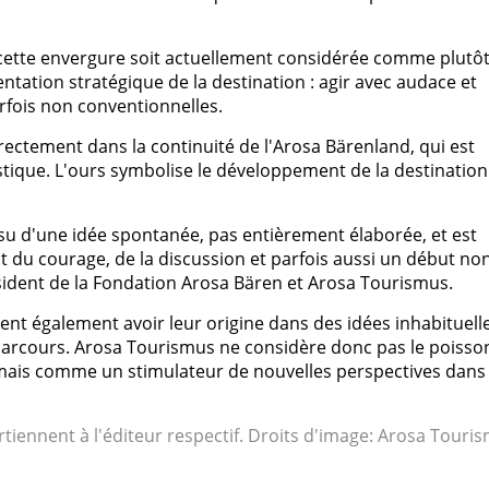
e cette envergure soit actuellement considérée comme plutô
ntation stratégique de la destination : agir avec audace et
arfois non conventionnelles.
directement dans la continuité de l'Arosa Bärenland, qui est
stique. L'ours symbolise le développement de la destination
ssu d'une idée spontanée, pas entièrement élaborée, et est
nt du courage, de la discussion et parfois aussi un début no
ésident de la Fondation Arosa Bären et Arosa Tourismus.
sent également avoir leur origine dans des idées inhabituell
 parcours. Arosa Tourismus ne considère donc pas le poisso
mais comme un stimulateur de nouvelles perspectives dans 
rtiennent à l'éditeur respectif. Droits d'image: Arosa Touri