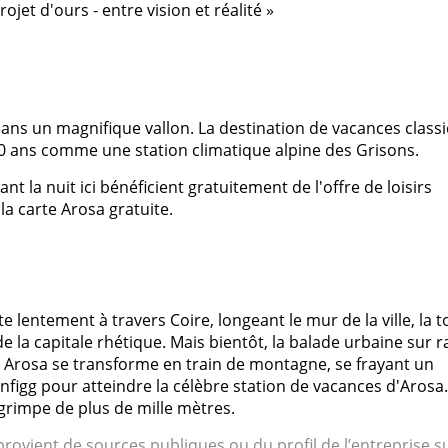
rojet d'ours - entre vision et réalité »
dans un magnifique vallon. La destination de vacances class
0 ans comme une station climatique alpine des Grisons.
nt la nuit ici bénéficient gratuitement de l'offre de loisirs
a carte Arosa gratuite.
lentement à travers Coire, longeant le mur de la ville, la t
 la capitale rhétique. Mais bientôt, la balade urbaine sur ra
rain Arosa se transforme en train de montagne, se frayant un
nfigg pour atteindre la célèbre station de vacances d'Arosa.
grimpe de plus de mille mètres.
rovient de sources publiques ou du profil de l’entreprise s