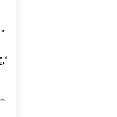
par
ment
 de
e
hes