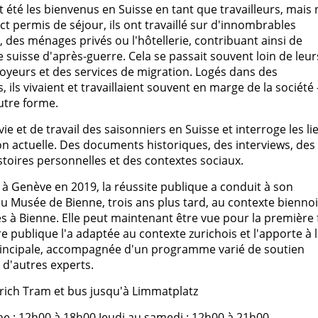
 été les bienvenus en Suisse en tant que travailleurs, mais
t permis de séjour, ils ont travaillé sur d'innombrables
, des ménages privés ou l'hôtellerie, contribuant ainsi de
suisse d'après-guerre. Cela se passait souvent loin de leur
ployeurs et des services de migration. Logés dans des
ls vivaient et travaillaient souvent en marge de la société 
utre forme.
ie et de travail des saisonniers en Suisse et interroge les li
tion actuelle. Des documents historiques, des interviews, des
stoires personnelles et des contextes sociaux.
 à Genève en 2019, la réussite publique a conduit à son
u Musée de Bienne, trois ans plus tard, au contexte biennoi
 à Bienne. Elle peut maintenant être vue pour la première 
re publique l'a adaptée au contexte zurichois et l'apporte à 
principale, accompagnée d'un programme varié de soutien
d'autres experts.
urich Tram et bus jusqu'à Limmatplatz
e : 12h00 à 18h00 Jeudi au samedi : 12h00 à 21h00