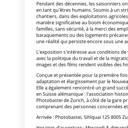
Pendant des décennies, les saisonniers ont
en tant qu'êtres humains. Soumis à un stric
chantiers, dans des exploitations agricoles
manière significative au boom économique 
familles, sans sécurité, à la merci des em
baraquements ou des logements précaires, i
une réalité qui persiste encore sous une a
L'exposition s'intéresse aux conditions de v
avec la politique du travail et de la migra
images et des films rendent visibles des hi
Conçue et présentée pour la première fois
adaptation et élargissement par le Nouvea
Elle a également rencontré un grand succès
en Suisse alémanique : l'association histoi
Photobastei de Zurich, à côté de la gare 
comprenant des personnes concernées et 
Arrivée : Photobastei, Sihlquai 125 8005 Z
Horaires d'ouverture : Mercredi & dimanch