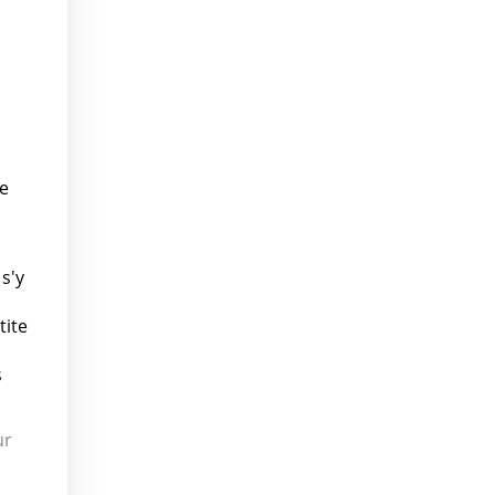
ie
s'y
tite
s
ur