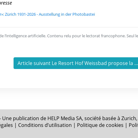
presse
r»: Zürich 1931-2026 - Ausstellung in der Photobastei
l’intelligence artificielle. Contenu relu pour le lectorat francophone. Seul l
Article suivant Le Resort Hof Weissbad propose la ..
 Une publication de HELP Media SA, société basée à Zurich,
égales
|
Conditions d’utilisation
|
Politique de cookies
|
Poli