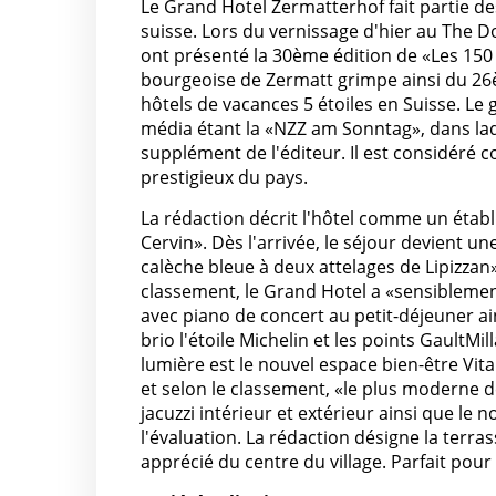
Le Grand Hotel Zermatterhof fait partie d
suisse. Lors du vernissage d'hier au The D
ont présenté la 30ème édition de «Les 150 
bourgeoise de Zermatt grimpe ainsi du 26
hôtels de vacances 5 étoiles en Suisse. Le
média étant la «NZZ am Sonntag», dans laq
supplément de l'éditeur. Il est considéré c
prestigieux du pays.
La rédaction décrit l'hôtel comme un établi
Cervin». Dès l'arrivée, le séjour devient un
calèche bleue à deux attelages de Lipizzan»
classement, le Grand Hotel a «sensiblemen
avec piano de concert au petit-déjeuner ai
brio l'étoile Michelin et les points GaultM
lumière est le nouvel espace bien-être Vita
et selon le classement, «le plus moderne de
jacuzzi intérieur et extérieur ainsi que le
l'évaluation. La rédaction désigne la ter
apprécié du centre du village. Parfait pour 