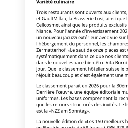
Variété culinaire
Trois restaurants sont ouverts aux client
et GaultMillau, la Brasserie Lusi, ainsi que
Cellcosmet ainsi que les produits exclusif
Niance. Pour l'année d'investissement 202
un nouveau jacuzzi extérieur avec vue sur
l'hébergement du personnel, les chambres 
Zermatterhof: «Le saut de onze places est
systématiquement dans ce que nos clients r
dans le nouvel espace bien-être Vita Borni 
jour. Que le classement hôtelier suisse le
réjouit beaucoup et c'est également une m
Le classement paraît en 2026 pour la 30ème 
Derrière l'œuvre, une équipe éditoriale mult
uniformes. Les bases comprennent la recher
que les retours structurés des invités. Le 
est la «NZZ am Sonntag».
La nouvelle édition de «Les 150 meilleurs
en librairie au prix de 59 francs (ISBN 978-