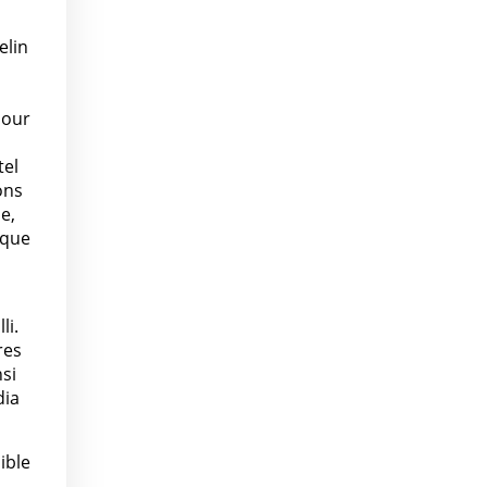
elin
pour
tel
ons
e,
aque
li.
res
nsi
dia
ible