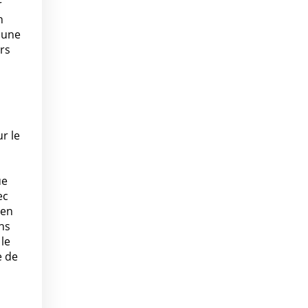
r
n
mune
rs
r le
ue
ec
 en
ons
 le
e de