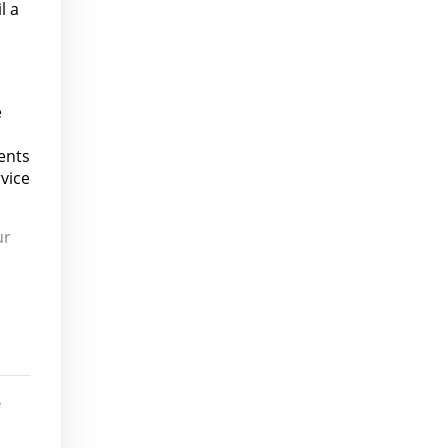
l a
e
ients
vice
ur
e