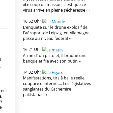
«Le coup de massue, c'est que ce
virus arrive en pleine sécheresse» »
16:52 Uhr
L'enquête sur le drone explosif de
l'aéroport de Leipzig, en Allemagne,
passe au niveau fédéral »
16:21 Uhr
Armé d' un pistolet, il braque une
u
banque et file avec son butin »
t
14:32 Uhr
Manifestations, tirs à balle réelle,
coupure d'internet... Les législatives
sanglantes du Cachemire
cées
pakistanais »
e,
9.
e