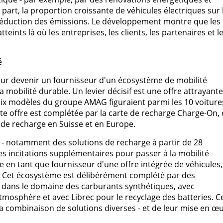
re part, la proportion croissante de véhicules électriques sur 
réduction des émissions. Le développement montre que les
eints là où les entreprises, les clients, les partenaires et l
é
ur devenir un fournisseur d'un écosystème de mobilité
a mobilité durable. Un levier décisif est une offre attrayant
, six modèles du groupe AMAG figuraient parmi les 10 voiture
tte offre est complétée par la carte de recharge Charge-On, 
 de recharge en Suisse et en Europe.
 - notamment des solutions de recharge à partir de 28
s incitations supplémentaires pour passer à la mobilité
ne en tant que fournisseur d'une offre intégrée de véhicules,
"). Cet écosystème est délibérément complété par des
n dans le domaine des carburants synthétiques, avec
tmosphère et avec Librec pour le recyclage des batteries. C
 la combinaison de solutions diverses - et de leur mise en œ