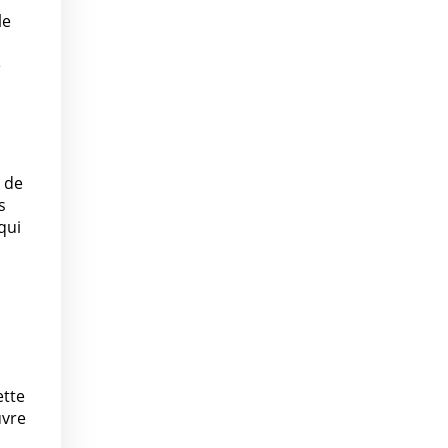
le
e
e de
s
qui
ette
uvre