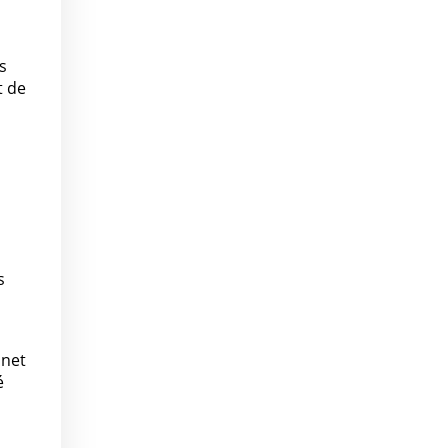
s
t de
s
s
 net
é