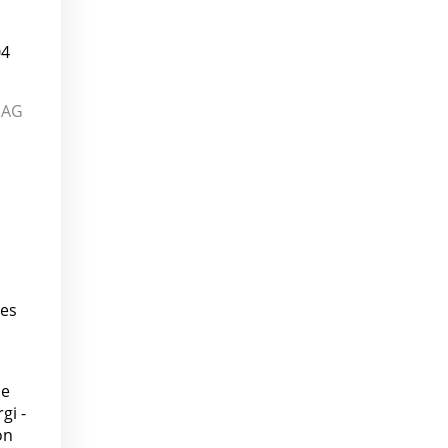
04
p AG
Les
de
gi -
on