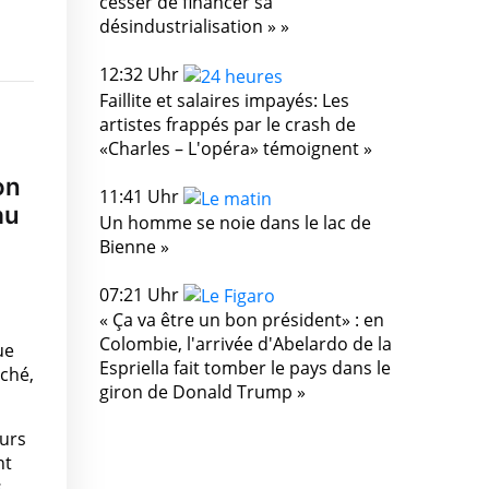
cesser de financer sa
désindustrialisation » »
12:32 Uhr
Faillite et salaires impayés: Les
artistes frappés par le crash de
«Charles – L'opéra» témoignent »
on
11:41 Uhr
au
Un homme se noie dans le lac de
Bienne »
07:21 Uhr
« Ça va être un bon président» : en
Colombie, l'arrivée d'Abelardo de la
ue
Espriella fait tomber le pays dans le
rché,
giron de Donald Trump »
eurs
nt
s