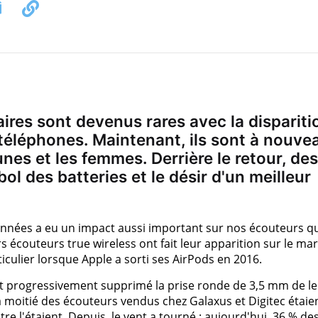
aires sont devenus rares avec la dispariti
 téléphones. Maintenant, ils sont à nouve
nes et les femmes. Derrière le retour, des
-bol des batteries et le désir d'un meilleur
années a eu un impact aussi important sur nos écouteurs q
rs écouteurs true wireless ont fait leur apparition sur le ma
culier lorsque Apple a sorti ses AirPods en 2016.
t progressivement supprimé la prise ronde de 3,5 mm de l
la moitié des écouteurs vendus chez Galaxus et Digitec étaie
uatre l'étaient. Depuis, le vent a tourné : aujourd'hui, 36 % de