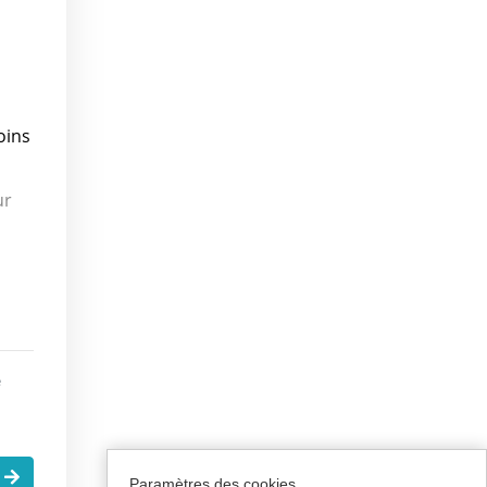
oins
ur
e
.
Paramètres des cookies