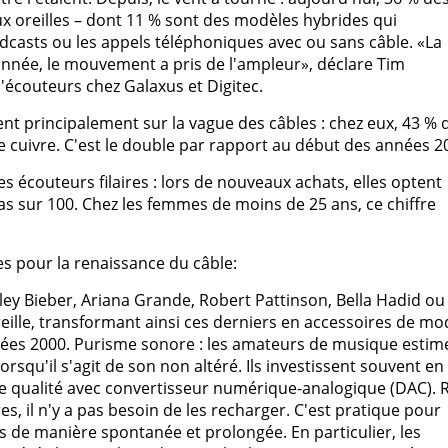
x oreilles – dont 11 % sont des modèles hybrides qui
dcasts ou les appels téléphoniques avec ou sans câble. «La
 année, le mouvement a pris de l'ampleur», déclare Tim
'écouteurs chez Galaxus et Digitec.
ent principalement sur la vague des câbles : chez eux, 43 % 
e cuivre. C'est le double par rapport au début des années 2
 écouteurs filaires : lors de nouveaux achats, elles optent
as sur 100. Chez les femmes de moins de 25 ans, ce chiffre
es pour la renaissance du câble:
ailey Bieber, Ariana Grande, Robert Pattinson, Bella Hadid ou
reille, transformant ainsi ces derniers en accessoires de mo
ées 2000. Purisme sonore : les amateurs de musique estim
orsqu'il s'agit de son non altéré. Ils investissent souvent en
e qualité avec convertisseur numérique-analogique (DAC). 
res, il n'y a pas besoin de les recharger. C'est pratique pour
rs de manière spontanée et prolongée. En particulier, les