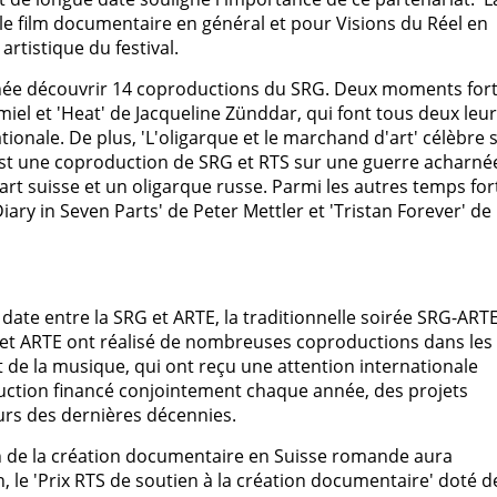
le film documentaire en général et pour Visions du Réel en
 artistique du festival.
année découvrir 14 coproductions du SRG. Deux moments for
Amiel et 'Heat' de Jacqueline Zünddar, qui font tous deux leur
onale. De plus, 'L'oligarque et le marchand d'art' célèbre 
s est une coproduction de SRG et RTS sur une guerre acharné
rt suisse et un oligarque russe. Parmi les autres temps for
ary in Seven Parts' de Peter Mettler et 'Tristan Forever' de
date entre la SRG et ARTE, la traditionnelle soirée SRG-ARTE
RG et ARTE ont réalisé de nombreuses coproductions dans les
 de la musique, qui ont reçu une attention internationale
uction financé conjointement chaque année, des projets
urs des dernières décennies.
ion de la création documentaire en Suisse romande aura
, le 'Prix RTS de soutien à la création documentaire' doté d