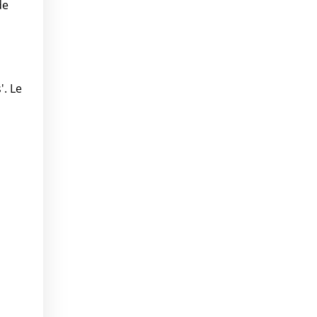
de
'. Le