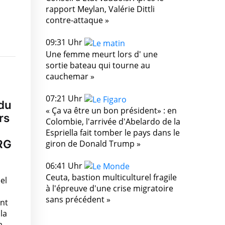
rapport Meylan, Valérie Dittli
contre-attaque »
09:31 Uhr
Une femme meurt lors d' une
sortie bateau qui tourne au
cauchemar »
07:21 Uhr
 du
« Ça va être un bon président» : en
rs
Colombie, l'arrivée d'Abelardo de la
Espriella fait tomber le pays dans le
SRG
giron de Donald Trump »
06:41 Uhr
Ceuta, bastion multiculturel fragile
el
à l'épreuve d'une crise migratoire
sans précédent »
ant
la
a