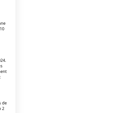
nne
 10
024.
us
ment
x
s de
n 2