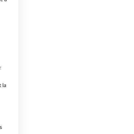
z
 la
s