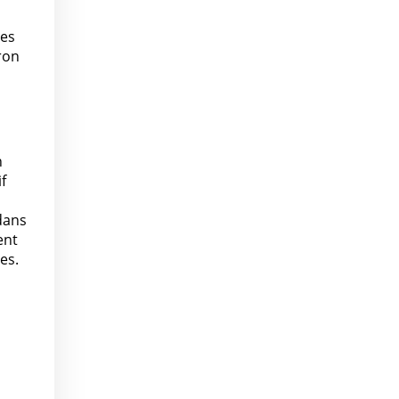
des
ron
n
f
dans
ent
es.