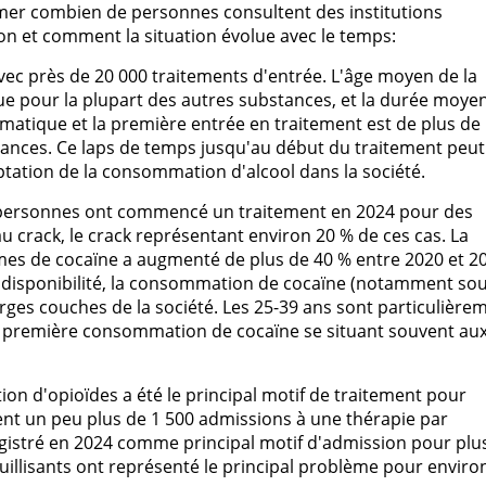
imer combien de personnes consultent des institutions
on et comment la situation évolue avec le temps:
avec près de 20 000 traitements d'entrée. L'âge moyen de la
 que pour la plupart des autres substances, et la durée moye
atique et la première entrée en traitement est de plus de
tances. Ce laps de temps jusqu'au début du traitement peut
ptation de la consommation d'alcool dans la société.
00 personnes ont commencé un traitement en 2024 pour des
u crack, le crack représentant environ 20 % de ces cas. La
es de cocaïne a augmenté de plus de 40 % entre 2020 et 2
ge disponibilité, la consommation de cocaïne (notamment so
ges couches de la société. Les 25-39 ans sont particulière
la première consommation de cocaïne se situant souvent au
on d'opioïdes a été le principal motif de traitement pour
ent un peu plus de 1 500 admissions à une thérapie par
egistré en 2024 comme principal motif d'admission pour plu
uillisants ont représenté le principal problème pour enviro