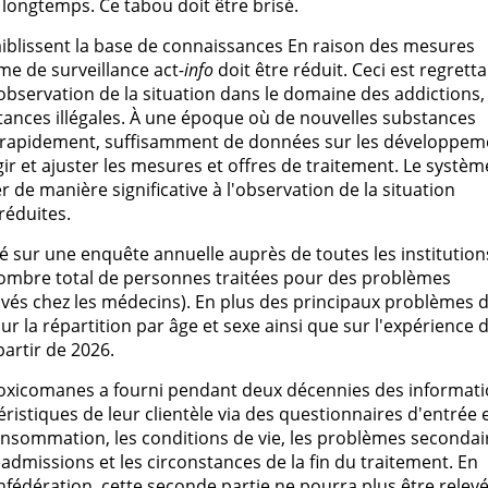
ongtemps. Ce tabou doit être brisé.
faiblissent la base de connaissances En raison des mesures
me de surveillance act
-info
doit être réduit. Ceci est regretta
l'observation de la situation dans le domaine des addictions,
ances illégales. À une époque où de nouvelles substances
nt rapidement, suffisamment de données sur les développem
ir et ajuster les mesures et offres de traitement. Le systèm
r de manière significative à l'observation de la situation
réduites.
sé sur une enquête annuelle auprès de toutes les institution
nombre total de personnes traitées pour des problèmes
ivés chez les médecins). En plus des principaux problèmes 
 la répartition par âge et sexe ainsi que sur l'expérience 
partir de 2026.
 toxicomanes a fourni pendant deux décennies des informat
éristiques de leur clientèle via des questionnaires d'entrée 
 consommation, les conditions de vie, les problèmes secondai
dmissions et les circonstances de la fin du traitement. En
fédération, cette seconde partie ne pourra plus être relev