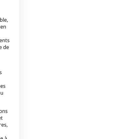
ble,
 en
ents
e de
s
des
du
ions
et
res,
ée à