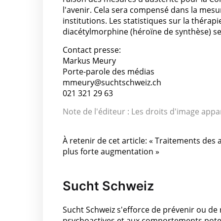
l'avenir. Cela sera compensé dans la mesu
institutions. Les statistiques sur la thérap
diacétylmorphine (héroïne de synthèse) s
Contact presse:
Markus Meury
Porte-parole des médias
mmeury@suchtschweiz.ch
021 321 29 63
Note de l'éditeur : Les droits d'image appa
À retenir de cet article: « Traitements des a
plus forte augmentation »
Sucht Schweiz
Sucht Schweiz s'efforce de prévenir ou de
psychoactives et aux comportements poten