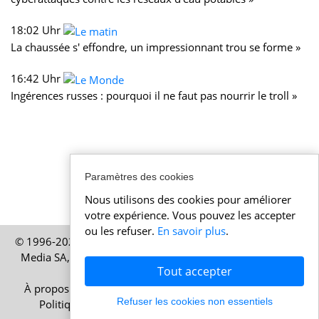
18:02 Uhr
La chaussée s' effondre, un impressionnant trou se forme »
16:42 Uhr
Ingérences russes : pourquoi il ne faut pas nourrir le troll »
Paramètres des cookies
Nous utilisons des cookies pour améliorer
votre expérience. Vous pouvez les accepter
ou les refuser.
En savoir plus
.
© 1996-2026 Actualitesuisse.be – Une publication de HELP
Media SA, société basée à Zurich, en Suisse – Tous droits
Tout accepter
réservés
À propos
|
Mentions légales
|
Conditions d’utilisation
|
Refuser les cookies non essentiels
Politique de cookies
|
Politique de confidentialité